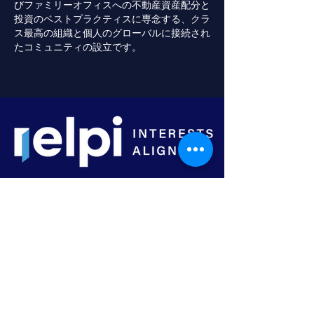
びファミリーオフィスへの不動産資産配分と
投資のベストプラクティスに専念する、クラ
ス最高の組織と個人のグローバルに接続され
たコミュニティの設立です。
Tel:
1-917-854-2345
info@relpi.org
© 2026 by PIMM-USA. Proudly created for
RELPI.