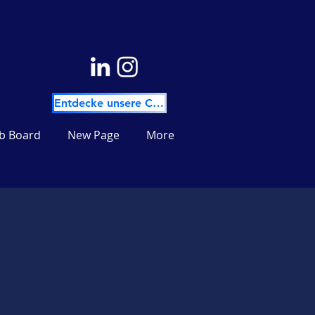
Entdecke unsere Community
ob Board
New Page
More