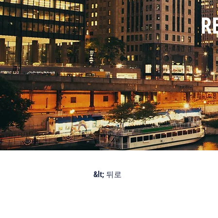
R
&lt; 뒤로