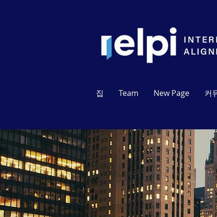
집
Team
New Page
커