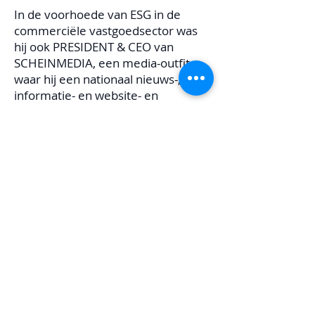
In de voorhoede van ESG in de
commerciële vastgoedsector was
hij ook PRESIDENT & CEO van
SCHEINMEDIA, een media-outfit
waar hij een nationaal nieuws-,
informatie- en website- en
evenementenplatform voor groen
vastgoed lanceerde en een
regionaal groen vastgoed voor
residentieel vastgoed verwierf
tijdschrift.
Langs deze lijnen was hij ook de CO-
LEIDER,
DUURZAAMHEIDSINITIATIVE,
PENTON MEDIA, INC., en
ontwikkelde een platform en
strategie die Penton's 16 verticale
b2b-markten omvatte, beheerde
relaties met bedrijven variërend in