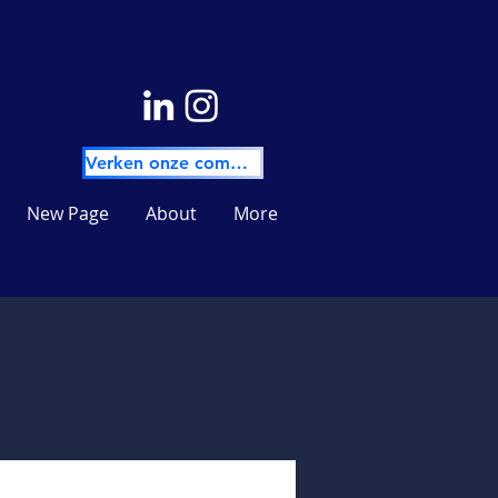
Verken onze community
New Page
About
More