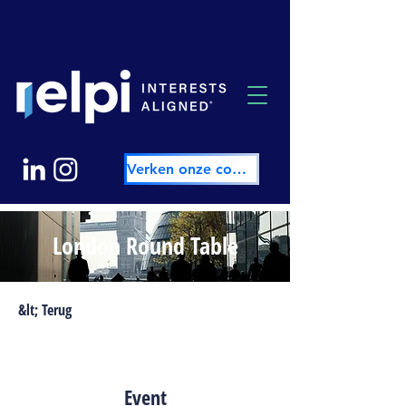
Verken onze community
London Round Table
&lt; Terug
Event