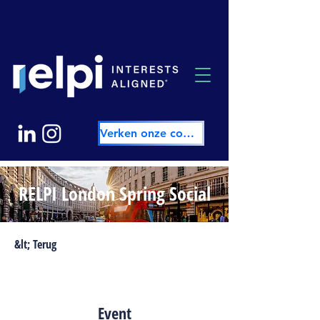
Verken onze community
RELPI London Spring Social
&lt; Terug
Event