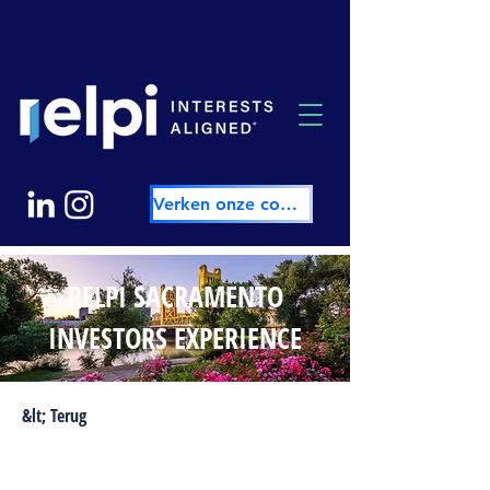
Verken onze community
RELPI SACRAMENTO
INVESTORS EXPERIENCE
&lt; Terug